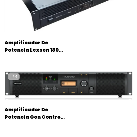
Amplificador De
Potencia Lexsen 1800
Watts Lxa1800
1
/
4
Amplificador De
Potencia Con Control
Dsp Behringer
Nx3000d Rms 3000 W