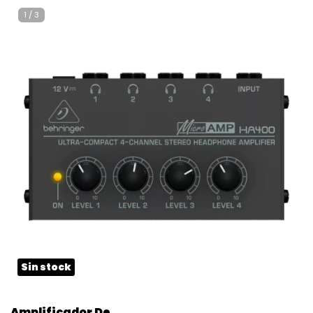
Negro
1
/
3
Sin stock
Amplificador De