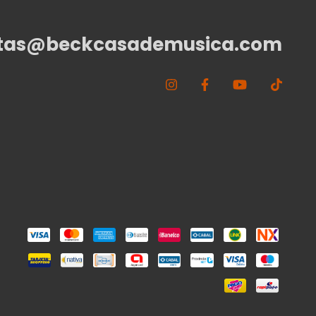
tas@beckcasademusica.com