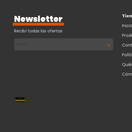
Tie
Newsletter
Inici
Recibí todas las ofertas
Prod
Cont
Polí
Quié
Cóm