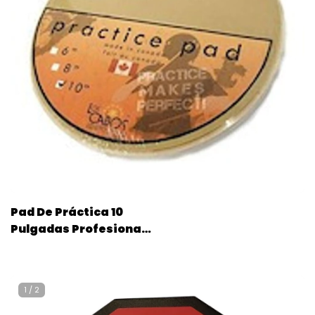
Pad De Práctica 10
Pulgadas Profesional
Los Cabos Lcdpp10
1
/
2