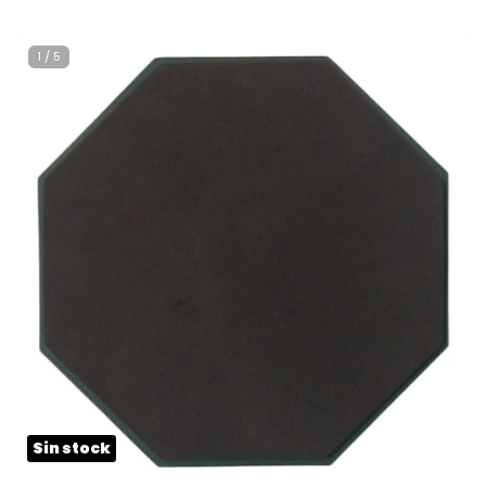
1
/
5
Sin stock