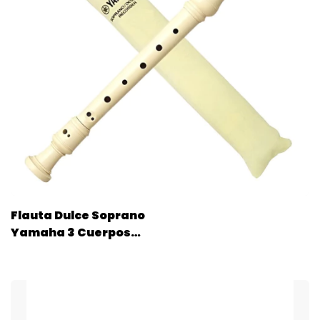
Flauta Dulce Soprano
Yamaha 3 Cuerpos
Alemana Yrs23