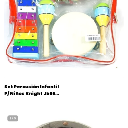
Set Percusión Infantil
P/ Niños Knight Jb565
4 Instrumentos
1
/
9