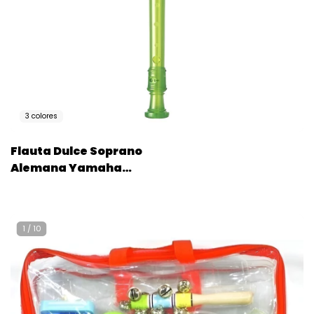
3 colores
Flauta Dulce Soprano
Alemana Yamaha
Yrs20g Varios Colores
1
/
10