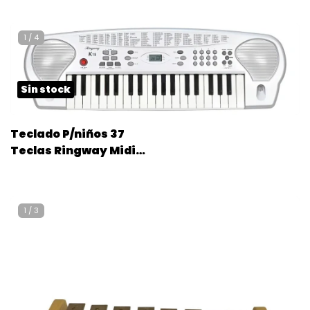
C/palillos
1
/
4
Sin stock
Teclado P/niños 37
Teclas Ringway Midi
K15 Fuente
1
/
3