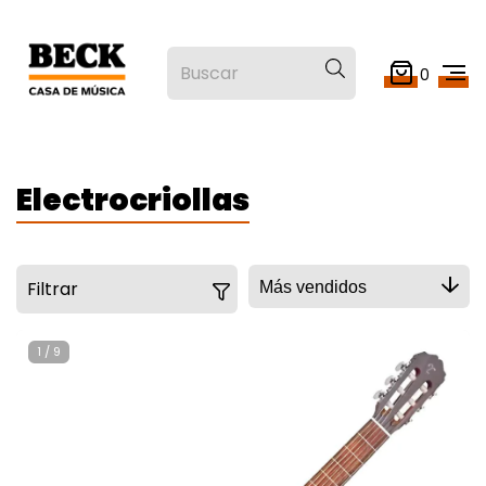
0
Electrocriollas
Filtrar
1
/
9