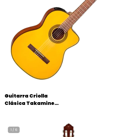
Guitarra Criolla
Clásica Takamine
Gc1ce Para Diestros
Natural Ébano
Brillante Diestro
1
/
6